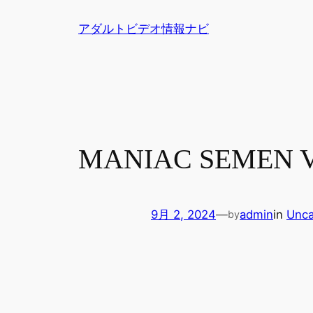
内
アダルトビデオ情報ナビ
容
を
ス
キ
ッ
プ
MANIAC SEME
9月 2, 2024
—
admin
in
Unca
by