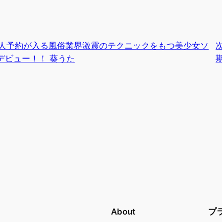
0人予約が入る風俗業界激震のテクニックをもつ美少女ソ
デビュー！！ 葵うた
期
About
プ