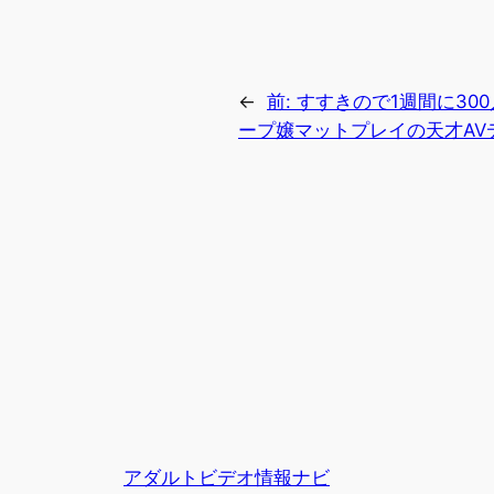
←
前:
すすきので1週間に30
ープ嬢マットプレイの天才AV
アダルトビデオ情報ナビ