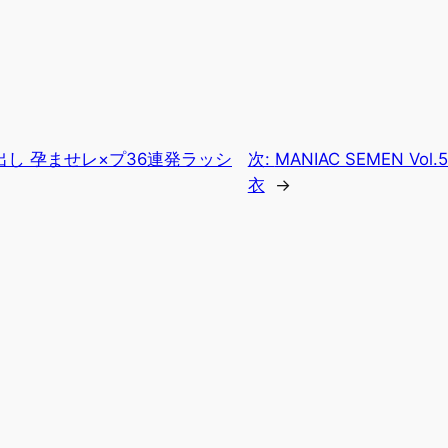
し 孕ませレ×プ36連発ラッシ
次:
MANIAC SEMEN V
衣
→