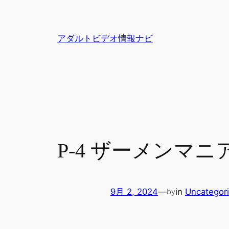
内
容
を
アダルトビデオ情報ナビ
ス
キ
ッ
プ
P-4 ザーメンマ
9月 2, 2024
—
in
Uncategor
by