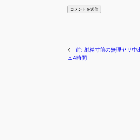
←
前:
射精寸前の無理ヤリ中出
ュ4時間