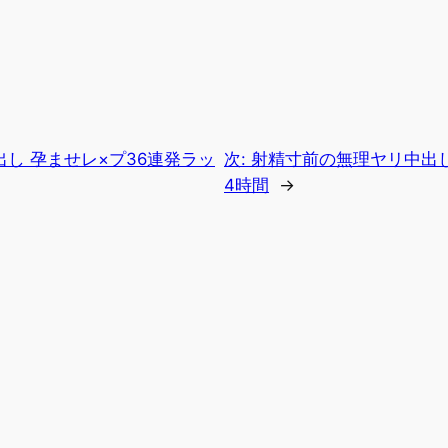
し 孕ませレ×プ36連発ラッ
次:
射精寸前の無理ヤリ中出し
4時間
→