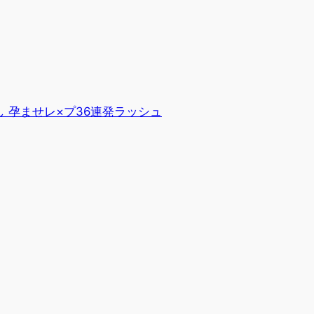
 孕ませレ×プ36連発ラッシュ