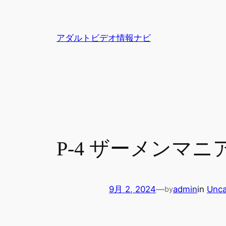
内
容
を
アダルトビデオ情報ナビ
ス
キ
ッ
プ
P-4 ザーメンマ
9月 2, 2024
—
admin
in
Unca
by