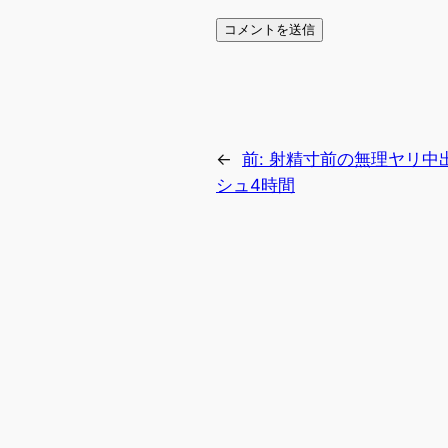
←
前:
射精寸前の無理ヤリ中出
シュ4時間