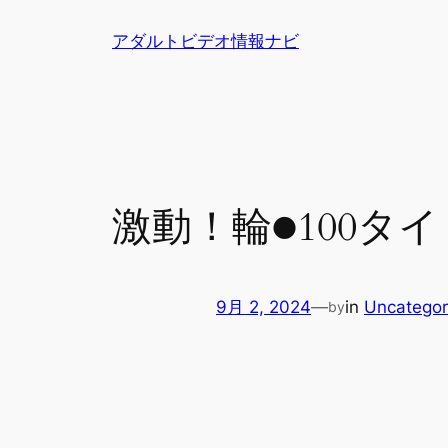
内
アダルトビデオ情報ナビ
容
を
ス
キ
ッ
プ
激動！輪●100タイト
9月 2, 2024
—
in
Uncategor
by