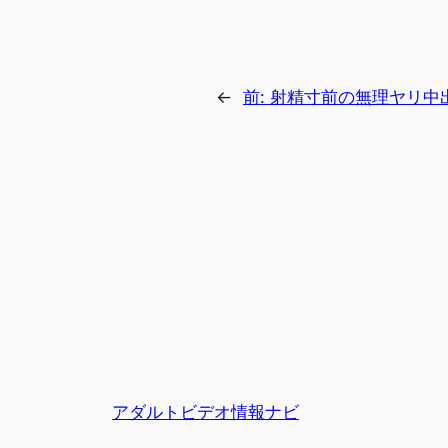
←
前:
射精寸前の無理ヤリ中出
アダルトビデオ情報ナビ