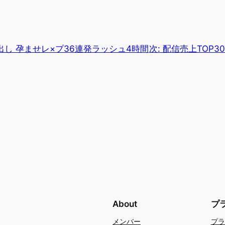
し 孕ませレ×プ36連発ラッシュ4時間
次:
配信売上TOP30
About
プ
メンバー
プラ