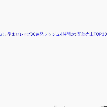
し 孕ませレ×プ36連発ラッシュ4時間
次:
配信売上TOP30