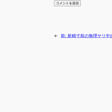
←
前:
射精寸前の無理ヤリ中出