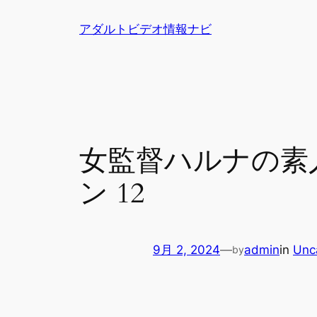
内
アダルトビデオ情報ナビ
容
を
ス
キ
ッ
プ
女監督ハルナの素人
ン 12
9月 2, 2024
—
admin
in
Unc
by