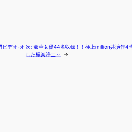
門ビデオ-オ
次:
豪華女優44名収録！！極上million共演作4
した極楽浄土～
→