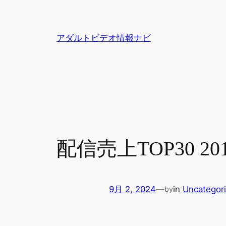
内
容
を
アダルトビデオ情報ナビ
ス
キ
ッ
プ
配信売上TOP30 2
9月 2, 2024
—
in
Uncategor
by