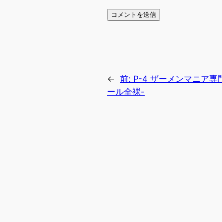
←
前:
P-4 ザーメンマニア専
ール全裸-