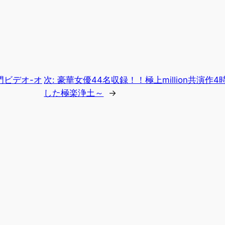
門ビデオ-オ
次:
豪華女優44名収録！！極上million共演作4
した極楽浄土～
→