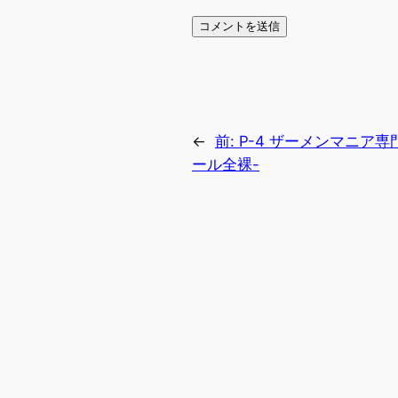
←
前:
P-4 ザーメンマニア専
ール全裸-