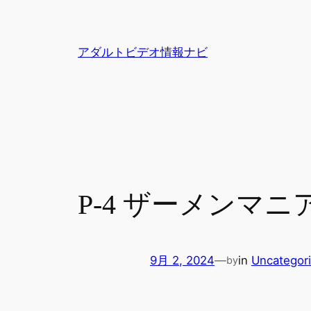
内
容
を
アダルトビデオ情報ナビ
ス
キ
ッ
プ
P-4 ザーメンマ
9月 2, 2024
—
in
Uncategor
by