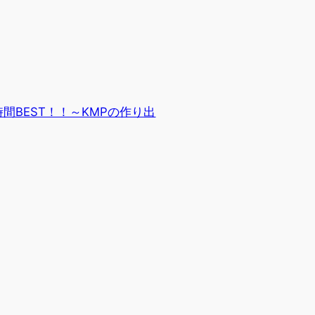
時間BEST！！～KMPの作り出