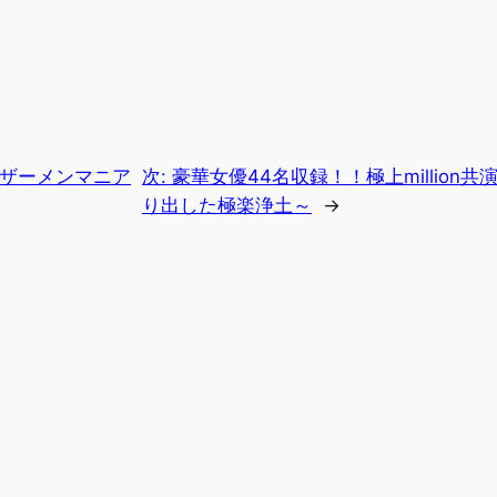
l.5 ザーメンマニア
次:
豪華女優44名収録！！極上million共
り出した極楽浄土～
→