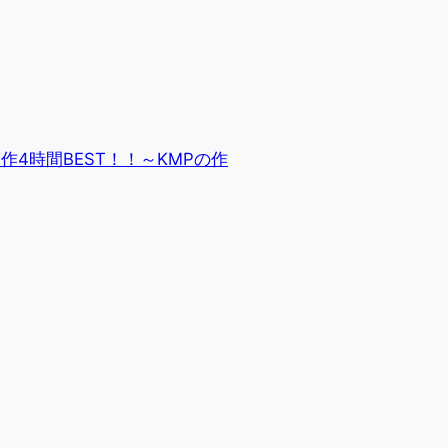
演作4時間BEST！！～KMPの作