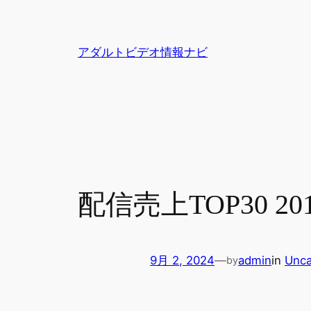
内
容
を
アダルトビデオ情報ナビ
ス
キ
ッ
プ
配信売上TOP30 2
9月 2, 2024
—
admin
in
Unca
by